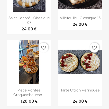
Aperçu rapide
Aperçu rapide


Saint Honoré - Classique
Millefeuille - Classique 15
07
24,00 €
24,00 €
favorite_border
favorite_border
Aperçu rapide
Aperçu rapide


Pièce Montée
Tarte Citron Meringuée
Croquembouche...
-...
120,00 €
24,00 €