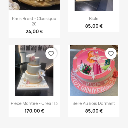
Aperçu rapide
Aperçu rapide


Paris Brest - Classique
Bible
20
85,00 €
24,00 €
favorite_border
favorite_border
Aperçu rapide
Aperçu rapide


Pièce Montée - Créa 113
Belle Au Bois Dormant
170,00 €
85,00 €