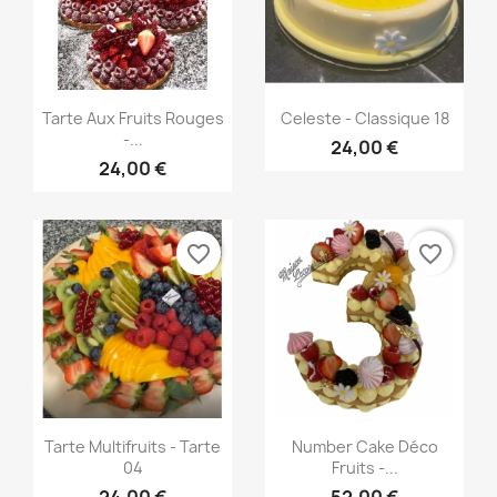
Aperçu rapide
Aperçu rapide


Tarte Aux Fruits Rouges
Celeste - Classique 18
-...
24,00 €
24,00 €
favorite_border
favorite_border
Aperçu rapide
Aperçu rapide


Tarte Multifruits - Tarte
Number Cake Déco
04
Fruits -...