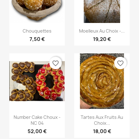
Aperçu rapide
Aperçu rapide


Chouquettes
Moelleux Au Choix -...
7,50 €
19,20 €
favorite_border
favorite_border
Aperçu rapide
Aperçu rapide


Number Cake Choux -
Tartes Aux Fruits Au
NC 04
Choix...
52,00 €
18,00 €