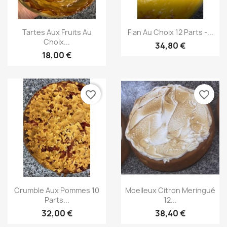
Aperçu rapide
Aperçu rapide


Tartes Aux Fruits Au
Flan Au Choix 12 Parts -...
Choix...
34,80 €
18,00 €
favorite_border
favorite_border
Aperçu rapide
Aperçu rapide


Crumble Aux Pommes 10
Moelleux Citron Meringué
Parts...
12...
32,00 €
38,40 €