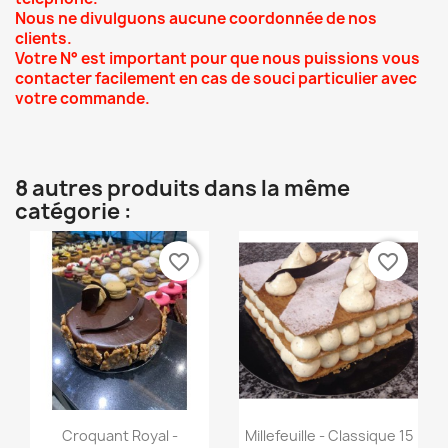
Nous ne divulguons aucune coordonnée de nos
clients.
Votre N° est important pour que nous puissions vous
contacter facilement en cas de souci particulier avec
votre commande.
8 autres produits dans la même
catégorie :
favorite_border
favorite_border
Aperçu rapide
Aperçu rapide


Croquant Royal -
Millefeuille - Classique 15