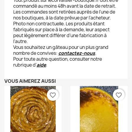
Tout produit sur lecorvaisier-boutique.fr doit être
commandé au moins 48h avant la date de retrait.
Les commandes sont retirées auprès de l'une de
nos boutiques, à la date prévue par l'acheteur.
Photo non contractuelle. Les produits étant
fabriqués sur place à la demande, leur aspect
peut légèrement différer d'une fabrication à
l'autre.
Vous souhaitez un gâteau pour un plus grand
nombre de convives:
contactez-nous
.
Pour toute autre question, consulter notre
rubrique d'
aide
.
VOUS AIMEREZ AUSSI
favorite_border
favorite_border