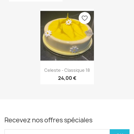
favorite_border
Aperçu rapide

Celeste - Classique 18
24,00 €
Recevez nos offres spéciales