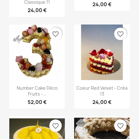
Classique 11
24,00 €
24,00 €
favorite_border
favorite_border
Aperçu rapide
Aperçu rapide


Number Cake Déco
Coeur Red Velvet - Créa
Fruits -...
13
52,00 €
24,00 €
favorite_border
favorite_border