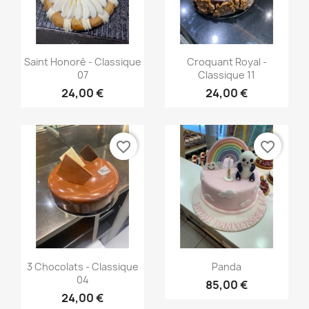
Aperçu rapide
Aperçu rapide


Saint Honoré - Classique
Croquant Royal -
07
Classique 11
24,00 €
24,00 €
favorite_border
favorite_border
Aperçu rapide
Aperçu rapide


3 Chocolats - Classique
Panda
04
85,00 €
24,00 €