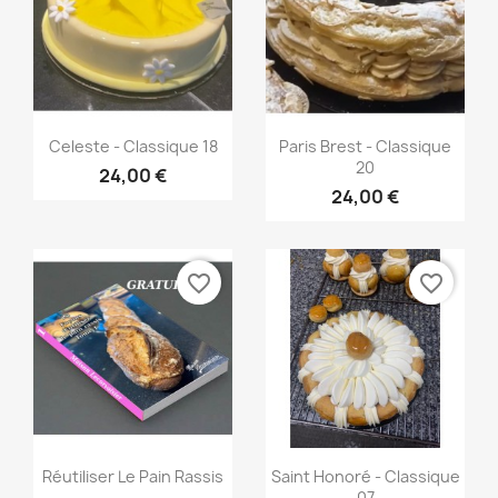
Aperçu rapide
Aperçu rapide


Celeste - Classique 18
Paris Brest - Classique
20
24,00 €
24,00 €
favorite_border
favorite_border
Aperçu rapide
Aperçu rapide


Réutiliser Le Pain Rassis
Saint Honoré - Classique
-...
07