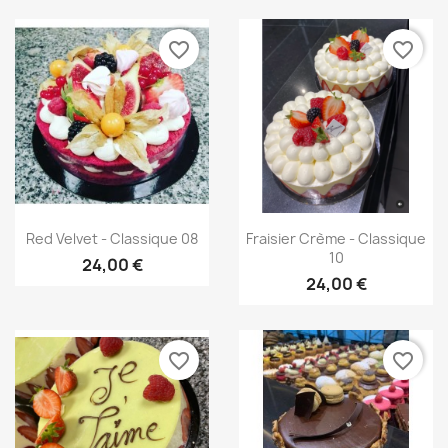
favorite_border
favorite_border
Aperçu rapide
Aperçu rapide


Red Velvet - Classique 08
Fraisier Crème - Classique
10
24,00 €
24,00 €
favorite_border
favorite_border