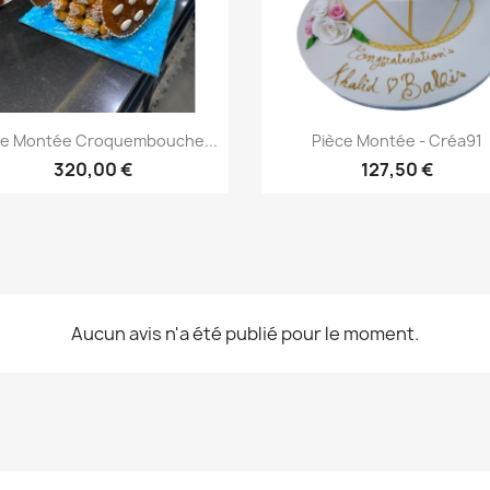
Aperçu rapide
Aperçu rapide


ce Montée Croquembouche...
Pièce Montée - Créa91
320,00 €
127,50 €
Aucun avis n'a été publié pour le moment.