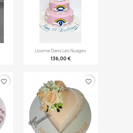
Aperçu rapide

Licorne Dans Les Nuages
136,00 €
favorite_border
favorite_border