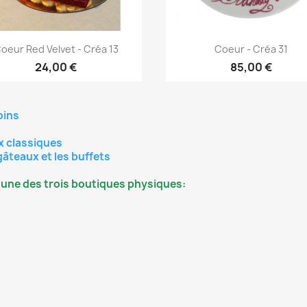
Aperçu rapide
Aperçu rapide


oeur Red Velvet - Créa 13
Coeur - Créa 31
24,00 €
85,00 €
oins
ux classiques
gâteaux et les buffets
 l'une des trois boutiques physiques: