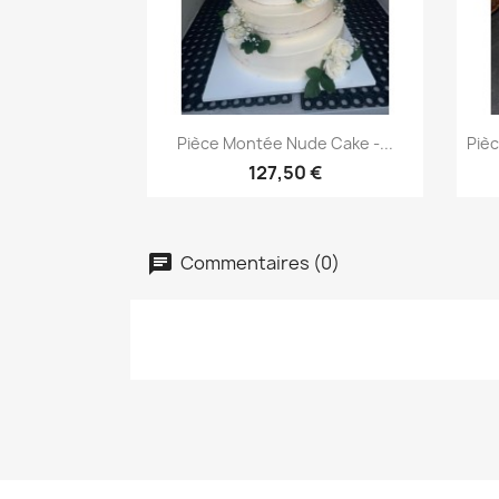
Aperçu rapide

Pièce Montée Nude Cake -...
Piè
127,50 €
Commentaires (0)