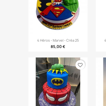
Aperçu rapide

4 Héros - Marvel - Créa 25
4
85,00 €
favorite_border