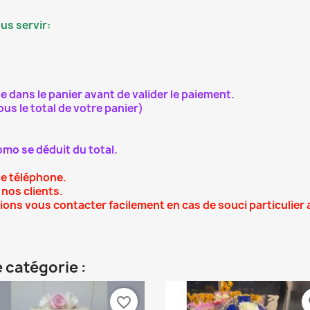
s servir:
 dans le panier avant de valider le paiement.
s le total de votre panier)
mo se déduit du total.
de téléphone.
nos clients.
ions vous contacter facilement en cas de souci particulie
 catégorie :
favorite_border
fa