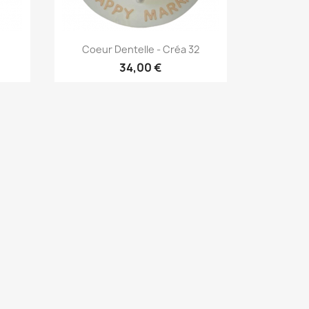
Aperçu rapide

Coeur Dentelle - Créa 32
34,00 €