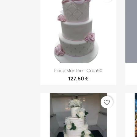
Aperçu rapide

Pièce Montée - Créa90
127,50 €
favorite_border