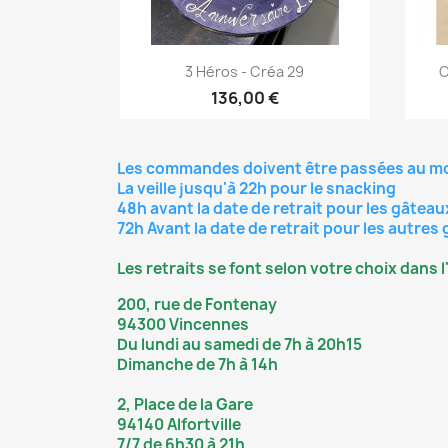
Aperçu rapide

3 Héros - Créa 29
C
136,00 €
Les commandes doivent être passées au m
La veille jusqu'à 22h pour le snacking
48h avant la date de retrait pour les gâtea
72h Avant la date de retrait pour les autres 
Les retraits se font selon votre choix dans
200, rue de Fontenay
94300 Vincennes
Du lundi au samedi de 7h à 20h15
Dimanche de 7h à 14h
2, Place de la Gare
94140 Alfortville
7/7 de 6h30 à 21h