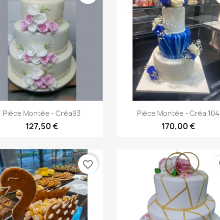
Aperçu rapide
Aperçu rapide


Pièce Montée - Créa93
Pièce Montée - Créa 104
127,50 €
170,00 €
favorite_border
fa