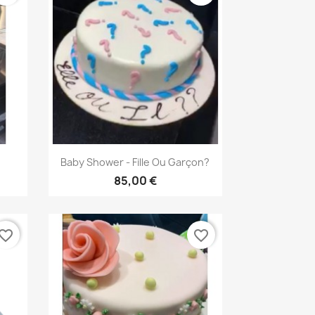
Aperçu rapide

Baby Shower - Fille Ou Garçon?
85,00 €
vorite_border
favorite_border