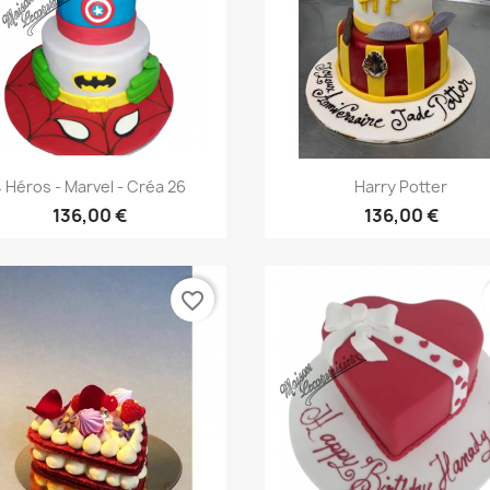
Aperçu rapide
Aperçu rapide


 Héros - Marvel - Créa 26
Harry Potter
136,00 €
136,00 €
favorite_border