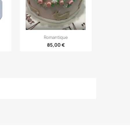
Aperçu rapide

Romantique
85,00 €