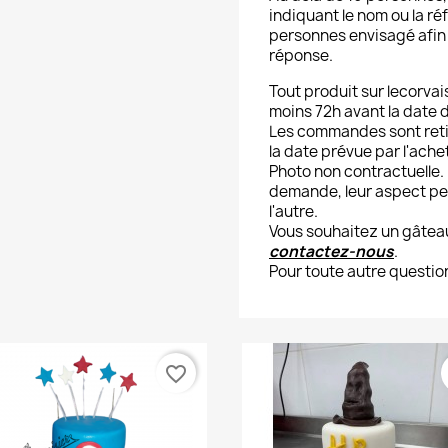
indiquant le nom ou la r
personnes envisagé afin 
réponse.
Tout produit sur lecorva
moins 72h avant la date d
Les commandes sont retir
la date prévue par l'ache
Photo non contractuelle. 
demande, leur aspect peu
l'autre.
Vous souhaitez un gâtea
contactez-nous
.
Pour toute autre question
favorite_border