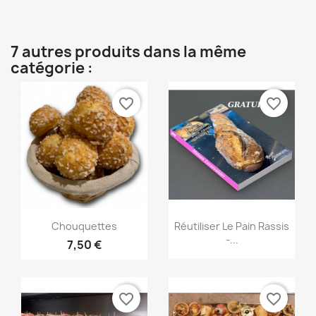
7 autres produits dans la même
catégorie :
favorite_border
favorite_border
Aperçu rapide
Aperçu rapide


Chouquettes
Réutiliser Le Pain Rassis
-...
7,50 €
favorite_border
favorite_border