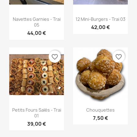
Aperçu rapide
Aperçu rapide


Navettes Garnies - Trai
12 Mini-Burgers - Trai 03
05
42,00 €
44,00 €
favorite_border
favorite_border
Aperçu rapide
Aperçu rapide


Petits Fours Salés - Trai
Chouquettes
01
7,50 €
39,00 €