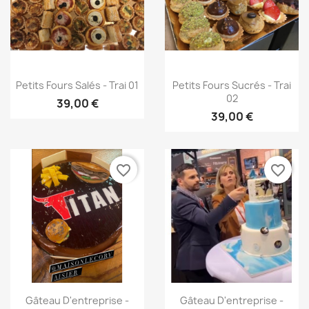
Aperçu rapide
Aperçu rapide


Petits Fours Salés - Trai 01
Petits Fours Sucrés - Trai
02
39,00 €
39,00 €
favorite_border
favorite_border
Aperçu rapide
Aperçu rapide


Gâteau D'entreprise -
Gâteau D'entreprise -