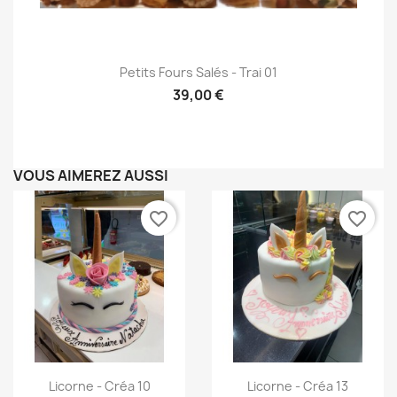
Aperçu rapide

Petits Fours Salés - Trai 01
39,00 €
VOUS AIMEREZ AUSSI
favorite_border
favorite_border
Aperçu rapide
Aperçu rapide


Licorne - Créa 10
Licorne - Créa 13