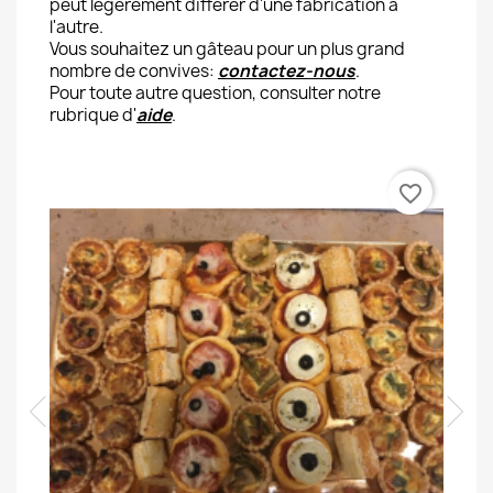
peut légèrement différer d'une fabrication à
l'autre.
Vous souhaitez un gâteau pour un plus grand
nombre de convives:
contactez-nous
.
Pour toute autre question, consulter notre
rubrique d'
aide
.
favorite_border