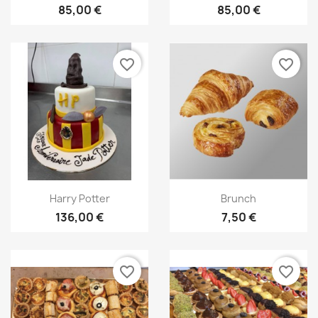
85,00 €
85,00 €
favorite_border
favorite_border
Aperçu rapide
Aperçu rapide


Harry Potter
Brunch
136,00 €
7,50 €
favorite_border
favorite_border