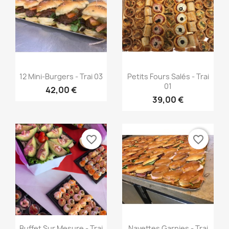
Aperçu rapide
Aperçu rapide


12 Mini-Burgers - Trai 03
Petits Fours Salés - Trai
01
42,00 €
39,00 €
favorite_border
favorite_border
Aperçu rapide
Aperçu rapide


Buffet Sur Mesure - Trai
Navettes Garnies - Trai