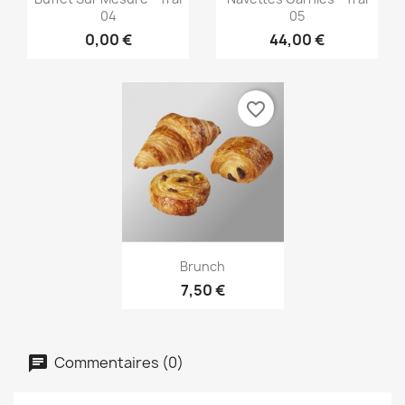
04
05
0,00 €
44,00 €
favorite_border
Aperçu rapide

Brunch
7,50 €
Commentaires (0)