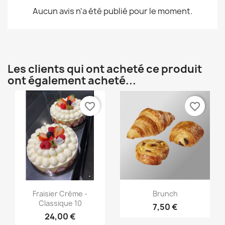
Aucun avis n'a été publié pour le moment.
Les clients qui ont acheté ce produit
ont également acheté...
favorite_border
favorite_border
Aperçu rapide
Aperçu rapide


Fraisier Crème -
Brunch
Classique 10
7,50 €
24,00 €