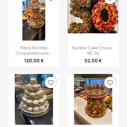
Aperçu rapide
Aperçu rapide


Pièce Montée
Number Cake Choux -
Croquembouche...
NC 04
120,00 €
52,00 €
favorite_border
favorite_border