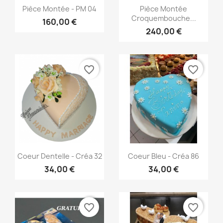
Aperçu rapide
Aperçu rapide


Pièce Montée - PM 04
Pièce Montée
Croquembouche...
160,00 €
240,00 €
favorite_border
favorite_border
Aperçu rapide
Aperçu rapide


Coeur Dentelle - Créa 32
Coeur Bleu - Créa 86
34,00 €
34,00 €
favorite_border
favorite_border