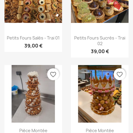
Aperçu rapide
Aperçu rapide


Petits Fours Salés - Trai 01
Petits Fours Sucrés - Trai
02
39,00 €
39,00 €
favorite_border
favorite_border
Aperçu rapide
Aperçu rapide


Pièce Montée
Pièce Montée