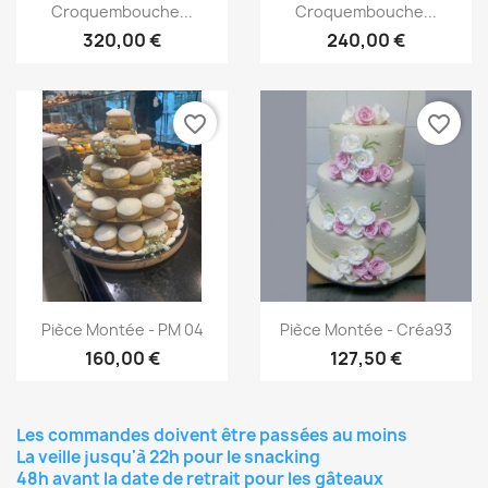
Croquembouche...
Croquembouche...
320,00 €
240,00 €
favorite_border
favorite_border
Aperçu rapide
Aperçu rapide


Pièce Montée - PM 04
Pièce Montée - Créa93
160,00 €
127,50 €
Les commandes doivent être passées au moins
La veille jusqu'à 22h pour le snacking
48h avant la date de retrait pour les gâteaux