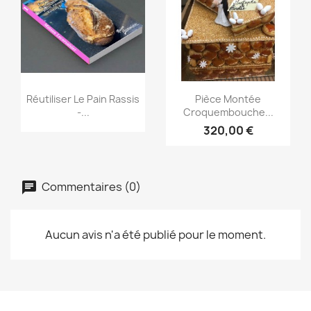
Aperçu rapide
Aperçu rapide


Réutiliser Le Pain Rassis
Pièce Montée
-...
Croquembouche...
320,00 €
Commentaires (0)
Aucun avis n'a été publié pour le moment.