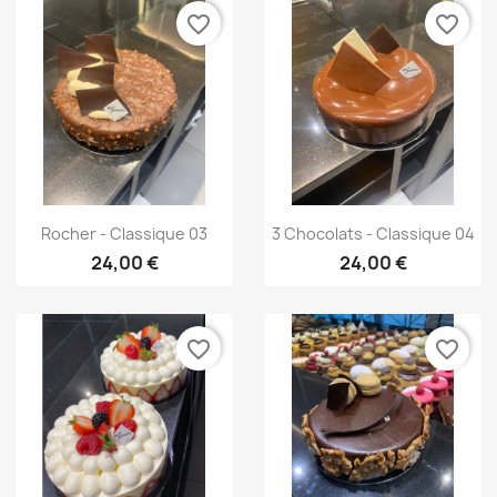
favorite_border
favorite_border
Aperçu rapide
Aperçu rapide


Rocher - Classique 03
3 Chocolats - Classique 04
24,00 €
24,00 €
favorite_border
favorite_border