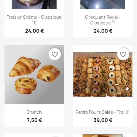
Aperçu rapide
Aperçu rapide


Fraisier Crème - Classique
Croquant Royal -
10
Classique 11
24,00 €
24,00 €
favorite_border
favorite_border
Aperçu rapide
Aperçu rapide


Brunch
Petits Fours Salés - Trai 01
7,50 €
39,00 €