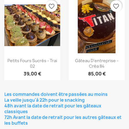
favorite_border
favorite_border
Aperçu rapide
Aperçu rapide


Petits Fours Sucrés - Trai
Gâteau D'entreprise -
02
Créa 84
39,00 €
85,00 €
Les commandes doivent être passées au moins
La veille jusqu'à 22h pour le snacking
48h avant la date de retrait pour les gâteaux
classiques
72h Avant la date de retrait pour les autres gâteaux et
les buffets