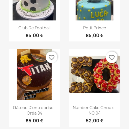
Aperçu rapide
Aperçu rapide


Club De Football
Petit Prince
85,00 €
85,00 €
favorite_border
favorite_border
Aperçu rapide
Aperçu rapide


Gâteau D'entreprise -
Number Cake Choux -
Créa 84
NC 04
85,00 €
52,00 €