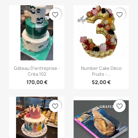
favorite_border
favorite_border
Aperçu rapide
Aperçu rapide


Gâteau D'entreprise -
Number Cake Déco
Créa 102
Fruits -...
170,00 €
52,00 €
favorite_border
favorite_border