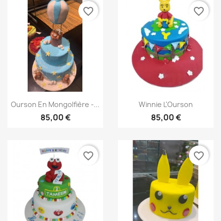
favorite_border
favorite_border
Aperçu rapide
Aperçu rapide


Ourson En Mongolfière -...
Winnie L'Ourson
85,00 €
85,00 €
favorite_border
favorite_border