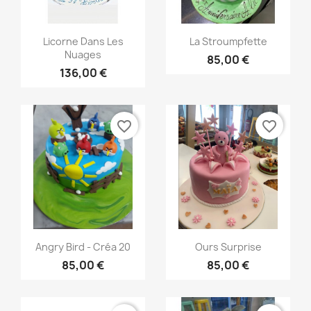
Aperçu rapide
Aperçu rapide


Licorne Dans Les
La Stroumpfette
Nuages
85,00 €
136,00 €
favorite_border
favorite_border
Aperçu rapide
Aperçu rapide


Angry Bird - Créa 20
Ours Surprise
85,00 €
85,00 €