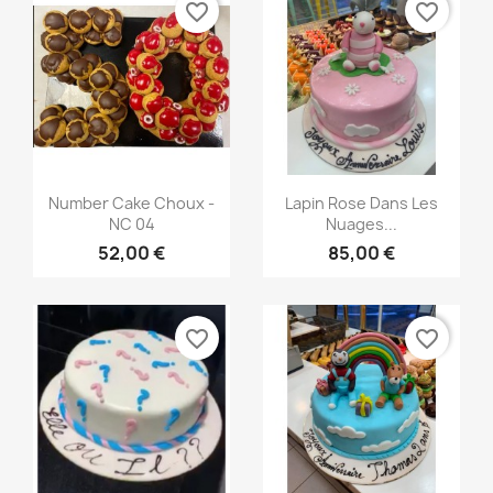
favorite_border
favorite_border
Aperçu rapide
Aperçu rapide


Number Cake Choux -
Lapin Rose Dans Les
NC 04
Nuages...
52,00 €
85,00 €
favorite_border
favorite_border