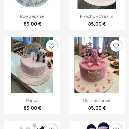
Aperçu rapide
Aperçu rapide


Rue Sésame
Pikachu - Créa 51
85,00 €
85,00 €
favorite_border
favorite_border
Aperçu rapide
Aperçu rapide


Panda
Ours Surprise
85,00 €
85,00 €