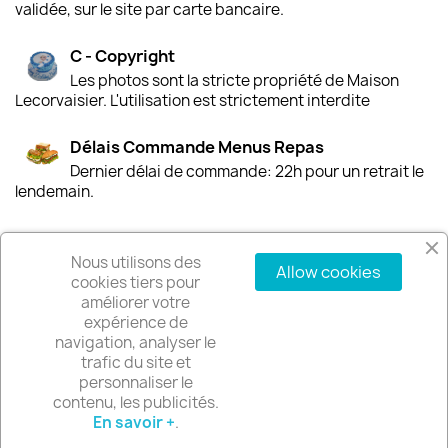
validée, sur le site par carte bancaire.
C - Copyright
Les photos sont la stricte propriété de Maison
Lecorvaisier. L'utilisation est strictement interdite
Délais Commande Menus Repas
Dernier délai de commande: 22h pour un retrait le
lendemain.
Nous utilisons des
Allow cookies
PRODUITS

cookies tiers pour
améliorer votre
expérience de
NOTRE SOCIÉTÉ

navigation, analyser le
trafic du site et
VOTRE COMPTE
personnaliser le

contenu, les publicités.
En savoir +
.
INFORMATIONS
keyboard_arrow_down